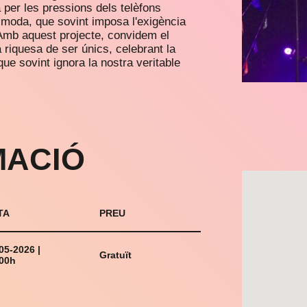
a per les pressions dels telèfons
a moda, que sovint imposa l'exigència
 Amb aquest projecte, convidem el
la riquesa de ser únics, celebrant la
que sovint ignora la nostra veritable
ACIÓ
TA
PREU
05-2026 |
Gratuït
00h