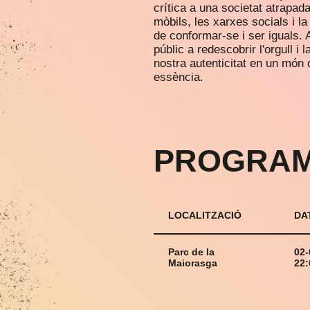
crítica a una societat atrapad
mòbils, les xarxes socials i l
de conformar-se i ser iguals.
públic a redescobrir l'orgull i 
nostra autenticitat en un món 
essència.
PROGRAM
LOCALITZACIÓ
DA
Parc de la
02-
Maiorasga
22: