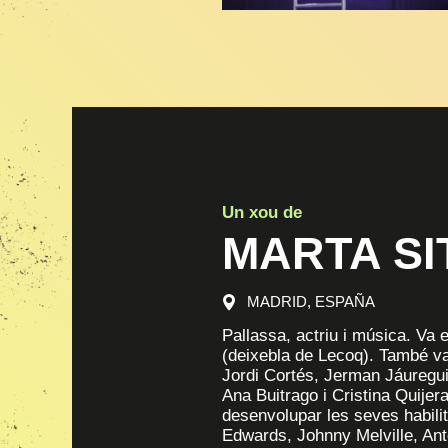
Un xou de
MARTA SI
MADRID, ESPAÑA
Pallassa, actriu i música. Va 
(deixebla de Lecoq). També va
Jordi Cortés, Jerman Jáureg
Ana Buitrago i Cristina Quijer
desenvolupar les seves habili
Edwards, Johnny Melville, Antó