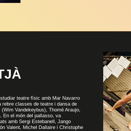
TJÀ
estudiar teatre físic amb Mar Navarro
 rebre classes de teatre i dansa de
ui (Wim Vandekeybus), Thomé Araujo,
a. En el món del pallasso, va
tats amb Sergi Estebanell, Jango
n Valent, Michel Dallaire i Christophe