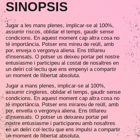
SINOPSIS
Jugar a les mans plenes, implicar-se al 100%,
assumir riscos, oblidar el temps, gaudir sense
condicions. En aquest moment cap altra cosa no
té importància. Potser ens mireu de reüll, amb
por, enveja o vergonya aliena. Ens titllareu
d'insensats. O potser us deixeu portar pel nostre
entusiasme i participeu al costat de nosaltres en
un deliri col·lectiu que ens empenyi a compartir
un moment de llibertat absoluta.
Jugar a mans plenes, implicar-se al 100%,
assumir cingleres, oblidar el temps, gaudir sense
condicions. En aquest moment cap altra cosa no
té importància. Potser ens mirareu de reüll, amb
por, envella o vergonya aliena. Ens titllareu
d'insensats. O potser us deixareu portar pel
nostre entusiasme i participareu amb nosaltres
en un deliri col·lectiu que ens impulsi a compartir
un moment de llibertat absoluta.