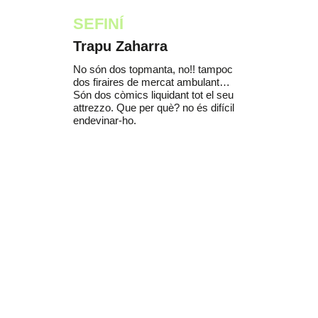
SEFINÍ
Trapu Zaharra
No són dos topmanta, no!! tampoc
dos firaires de mercat ambulant…
Són dos còmics liquidant tot el seu
attrezzo. Que per què? no és difícil
endevinar-ho.