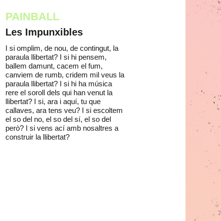
PAINBALL
Les Impunxibles
I si omplim, de nou, de contingut, la
paraula llibertat? I si hi pensem,
ballem damunt, cacem el fum,
canviem de rumb, cridem mil veus la
paraula llibertat? I si hi ha música
rere el soroll dels qui han venut la
llibertat? I si, ara i aquí, tu que
callaves, ara tens veu? I si escoltem
el so del no, el so del sí, el so del
però? I si vens ací amb nosaltres a
construir la llibertat?