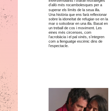
inversemblants i triaran estratègies
d'allò més rocambolesques per a
superar els límits de la seua illa.
Una història que ens farà reflexionar
sobre la idoneïtat de refugiar-se en la
mar o sotsobrar en una illa. Basat en
un treball de cos i moviment. Les
eines més circenses, com
l'acrobàcia i el pal xinés, s'integren
com a llenguatge escènic dins de
l'espectacle.