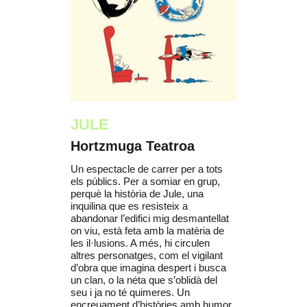
JULE
Hortzmuga Teatroa
Un espectacle de carrer per a tots
els públics. Per a somiar en grup,
perquè la història de Jule, una
inquilina que es resisteix a
abandonar l’edifici mig desmantellat
on viu, està feta amb la matèria de
les il·lusions. A més, hi circulen
altres personatges, com el vigilant
d’obra que imagina despert i busca
un clan, o la néta que s’oblidà del
seu i ja no té quimeres. Un
encreuament d’històries amb humor