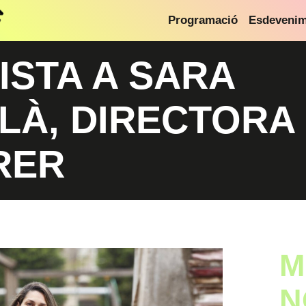
Programació
Esdeveni
ISTA A SARA
LÀ, DIRECTORA
RER
M
N