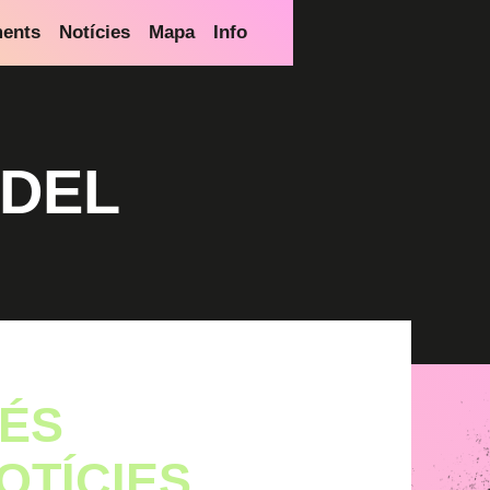
ments
Notícies
Mapa
Info
 DEL
ÉS
OTÍCIES