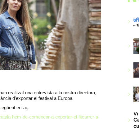
n realitzat una entrevista a la nostra directora,
ància d'exportar el festival a Europa.
l següent enllaç:
Vi
catala-hem-de-comencar-a-exportar-el-fitcarrer-a-
Ca
cu