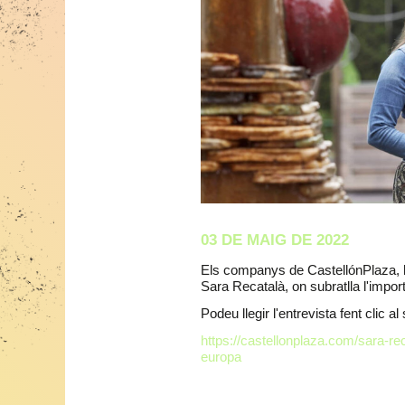
03 DE MAIG DE 2022
Els companys de CastellónPlaza, ha
Sara Recatalà, on subratlla l'import
Podeu llegir l'entrevista fent clic a
https://castellonplaza.com/sara-re
europa