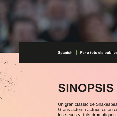
Spanish
Per a tots els públic
SINOPSIS
Un gran clàssic de Shakespear
Grans actors i actrius estan e
les seues virtuts dramàtiques