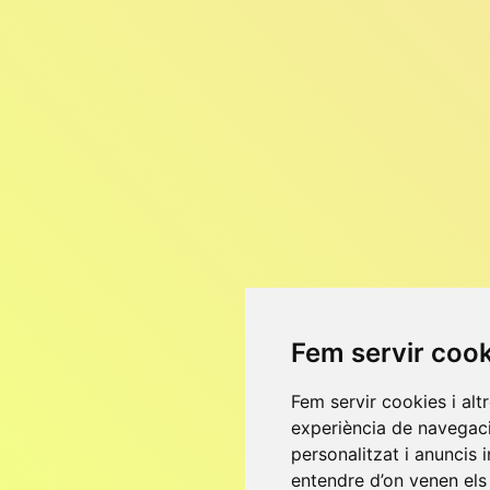
Fem servir coo
Fem servir cookies i alt
experiència de navegaci
personalitzat i anuncis i
entendre d’on venen els 