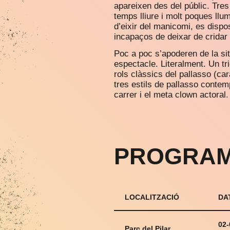
apareixen des del públic. Tr
temps lliure i molt poques llu
d’eixir del manicomi, es dispo
incapaços de deixar de cridar 
Poc a poc s’apoderen de la sit
espectacle. Literalment. Un tr
rols clàssics del pallasso (ca
tres estils de pallasso contem
carrer i el meta clown actoral.
PROGRAM
LOCALITZACIÓ
DA
02-
Parc del Pilar