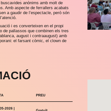
es buscavides anònims amb molt de
ms. Amb aspecte de ferrallers acabats
sen a gaudir de l’espectacle, però són
l’atenció.
uació i es converteixen en el propi
io de pallassos que combinen els tres
rablanca, august i contraaugust) amb
porani: el farsant còmic, el clown de
ACIÓ
TA
PREU
05-2026 |
Gratuït