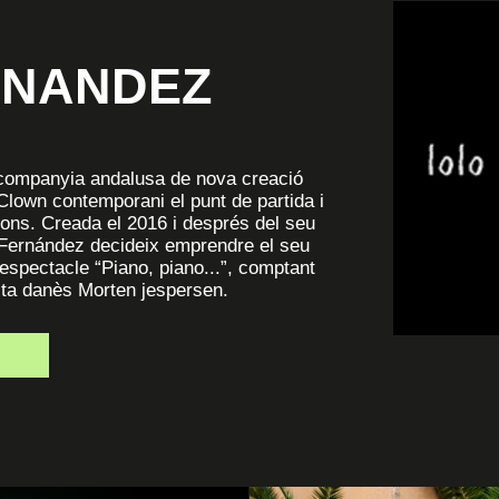
RNANDEZ
companyia andalusa de nova creació
Clown contemporani el punt de partida i
ions. Creada el 2016 i després del seu
o Fernández decideix emprendre el seu
espectacle “Piano, piano...”, comptant
ista danès Morten jespersen.